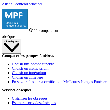
Aller au contenu principal
er
🏆
1
comparateur
obsèques
Obsèques
Comparer les pompes funèbres
Choisir une pompe funèbre
Choisir un crematorium
Choisir un funérarium
Choisir un cimetière
En savoir plus sur la certification Meilleures Pompes Funèbres
Services obsèques
Organiser les obsèques
Estimer le prix des obsèques