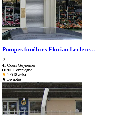
Pompes funèbres Florian Leclerc
Sublimatorium
41 Cours Guynemer
60200 Compiègne
5
/5
(8 avis)
top notes