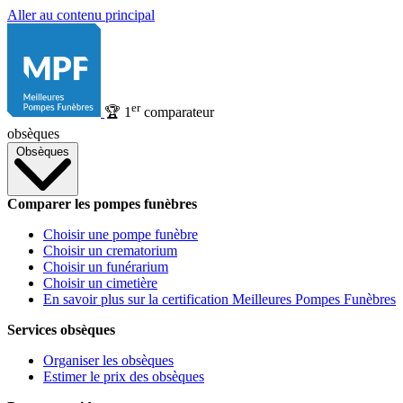
Aller au contenu principal
er
🏆
1
comparateur
obsèques
Obsèques
Comparer les pompes funèbres
Choisir une pompe funèbre
Choisir un crematorium
Choisir un funérarium
Choisir un cimetière
En savoir plus sur la certification Meilleures Pompes Funèbres
Services obsèques
Organiser les obsèques
Estimer le prix des obsèques