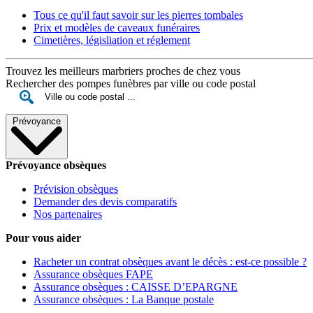
Tous ce qu'il faut savoir sur les pierres tombales
Prix et modèles de caveaux funéraires
Cimetières, législiation et réglement
Trouvez les meilleurs marbriers proches de chez vous
Rechercher des pompes funèbres par ville ou code postal
Prévoyance
Prévoyance obsèques
Prévision obsèques
Demander des devis comparatifs
Nos partenaires
Pour vous aider
Racheter un contrat obsèques avant le décès : est-ce possible ?
Assurance obsèques FAPE
Assurance obsèques : CAISSE D’EPARGNE
Assurance obsèques : La Banque postale