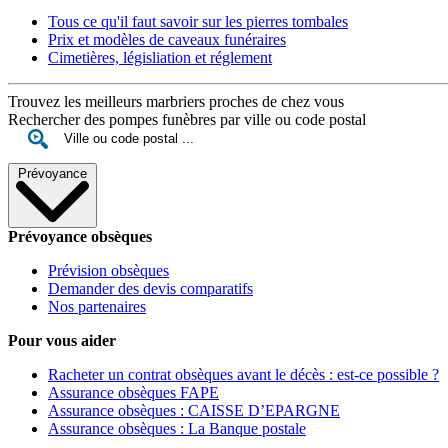
Tous ce qu'il faut savoir sur les pierres tombales
Prix et modèles de caveaux funéraires
Cimetières, législiation et réglement
Trouvez les meilleurs marbriers proches de chez vous
Rechercher des pompes funèbres par ville ou code postal
Prévoyance
Prévoyance obsèques
Prévision obsèques
Demander des devis comparatifs
Nos partenaires
Pour vous aider
Racheter un contrat obsèques avant le décès : est-ce possible ?
Assurance obsèques FAPE
Assurance obsèques : CAISSE D’EPARGNE
Assurance obsèques : La Banque postale