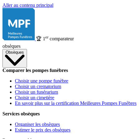
Aller au contenu principal
er
🏆
1
comparateur
obsèques
Obsèques
Comparer les pompes funèbres
Choisir une pompe funèbre
Choisir un crematorium
Choisir un funérarium
Choisir un cimetière
En savoir plus sur la certification Meilleures Pompes Funèbres
Services obsèques
Organiser les obsèques
Estimer le prix des obsèques