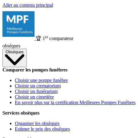
Aller au contenu principal
er
🏆
1
comparateur
obsèques
Obsèques
Comparer les pompes funèbres
Choisir une pompe funèbre
Choisir un crematorium
Choisir un funérarium
Choisir un cimetière
En savoir plus sur la certification Meilleures Pompes Funèbres
Services obsèques
Organiser les obsèques
Estimer le prix des obsèques