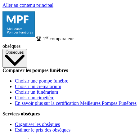
Aller au contenu principal
er
🏆
1
comparateur
obsèques
Obsèques
Comparer les pompes funèbres
Choisir une pompe funèbre
Choisir un crematorium
Choisir un funérarium
Choisir un cimetière
En savoir plus sur la certification Meilleures Pompes Funèbres
Services obsèques
Organiser les obsèques
Estimer le prix des obsèques