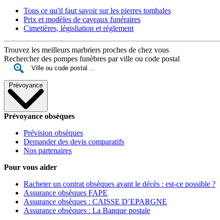
Tous ce qu'il faut savoir sur les pierres tombales
Prix et modèles de caveaux funéraires
Cimetières, législiation et réglement
Trouvez les meilleurs marbriers proches de chez vous
Rechercher des pompes funèbres par ville ou code postal
Prévoyance
Prévoyance obsèques
Prévision obsèques
Demander des devis comparatifs
Nos partenaires
Pour vous aider
Racheter un contrat obsèques avant le décès : est-ce possible ?
Assurance obsèques FAPE
Assurance obsèques : CAISSE D’EPARGNE
Assurance obsèques : La Banque postale