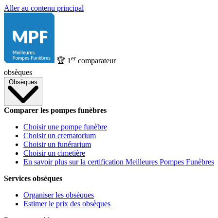
Aller au contenu principal
er
🏆
1
comparateur
obsèques
Obsèques
Comparer les pompes funèbres
Choisir une pompe funèbre
Choisir un crematorium
Choisir un funérarium
Choisir un cimetière
En savoir plus sur la certification Meilleures Pompes Funèbres
Services obsèques
Organiser les obsèques
Estimer le prix des obsèques