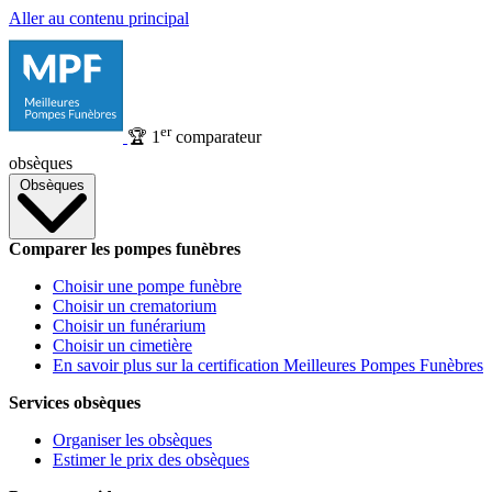
Aller au contenu principal
er
🏆
1
comparateur
obsèques
Obsèques
Comparer les pompes funèbres
Choisir une pompe funèbre
Choisir un crematorium
Choisir un funérarium
Choisir un cimetière
En savoir plus sur la certification Meilleures Pompes Funèbres
Services obsèques
Organiser les obsèques
Estimer le prix des obsèques