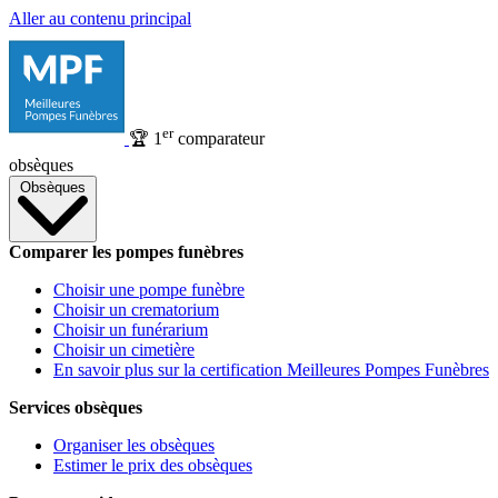
Aller au contenu principal
er
🏆
1
comparateur
obsèques
Obsèques
Comparer les pompes funèbres
Choisir une pompe funèbre
Choisir un crematorium
Choisir un funérarium
Choisir un cimetière
En savoir plus sur la certification Meilleures Pompes Funèbres
Services obsèques
Organiser les obsèques
Estimer le prix des obsèques