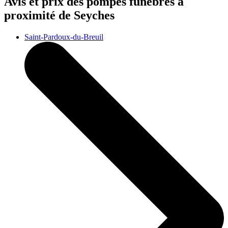
Avis et prix des
pompes funèbres
à
proximité de Seyches
Saint-Pardoux-du-Breuil