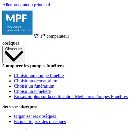
Aller au contenu principal
er
🏆
1
comparateur
obsèques
Obsèques
Comparer les pompes funèbres
Choisir une pompe funèbre
Choisir un crematorium
Choisir un funérarium
Choisir un cimetière
En savoir plus sur la certification Meilleures Pompes Funèbres
Services obsèques
Organiser les obsèques
Estimer le prix des obsèques