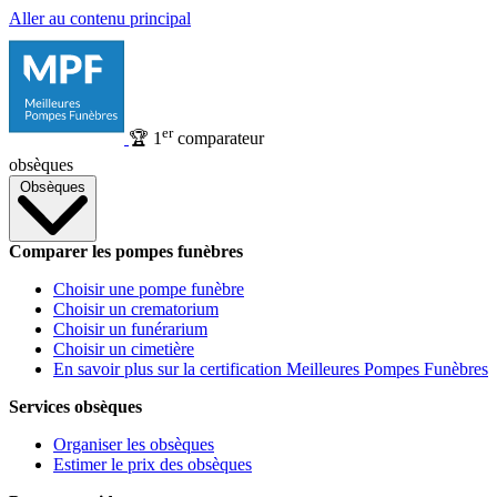
Aller au contenu principal
er
🏆
1
comparateur
obsèques
Obsèques
Comparer les pompes funèbres
Choisir une pompe funèbre
Choisir un crematorium
Choisir un funérarium
Choisir un cimetière
En savoir plus sur la certification Meilleures Pompes Funèbres
Services obsèques
Organiser les obsèques
Estimer le prix des obsèques