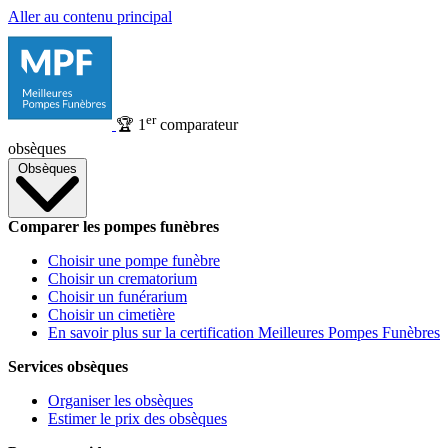
Aller au contenu principal
er
🏆
1
comparateur
obsèques
Obsèques
Comparer les pompes funèbres
Choisir une pompe funèbre
Choisir un crematorium
Choisir un funérarium
Choisir un cimetière
En savoir plus sur la certification Meilleures Pompes Funèbres
Services obsèques
Organiser les obsèques
Estimer le prix des obsèques