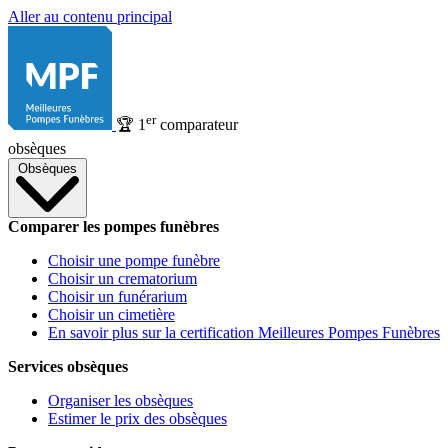
Aller au contenu principal
er
🏆
1
comparateur
obsèques
Obsèques
Comparer les pompes funèbres
Choisir une pompe funèbre
Choisir un crematorium
Choisir un funérarium
Choisir un cimetière
En savoir plus sur la certification Meilleures Pompes Funèbres
Services obsèques
Organiser les obsèques
Estimer le prix des obsèques