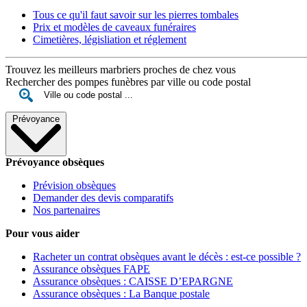
Tous ce qu'il faut savoir sur les pierres tombales
Prix et modèles de caveaux funéraires
Cimetières, législiation et réglement
Trouvez les meilleurs marbriers proches de chez vous
Rechercher des pompes funèbres par ville ou code postal
Prévoyance
Prévoyance obsèques
Prévision obsèques
Demander des devis comparatifs
Nos partenaires
Pour vous aider
Racheter un contrat obsèques avant le décès : est-ce possible ?
Assurance obsèques FAPE
Assurance obsèques : CAISSE D’EPARGNE
Assurance obsèques : La Banque postale