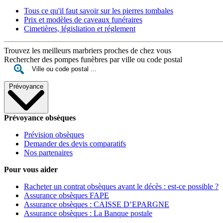
Tous ce qu'il faut savoir sur les pierres tombales
Prix et modèles de caveaux funéraires
Cimetières, législiation et réglement
Trouvez les meilleurs marbriers proches de chez vous
Rechercher des pompes funèbres par ville ou code postal
Prévoyance
Prévoyance obsèques
Prévision obsèques
Demander des devis comparatifs
Nos partenaires
Pour vous aider
Racheter un contrat obsèques avant le décès : est-ce possible ?
Assurance obsèques FAPE
Assurance obsèques : CAISSE D’EPARGNE
Assurance obsèques : La Banque postale