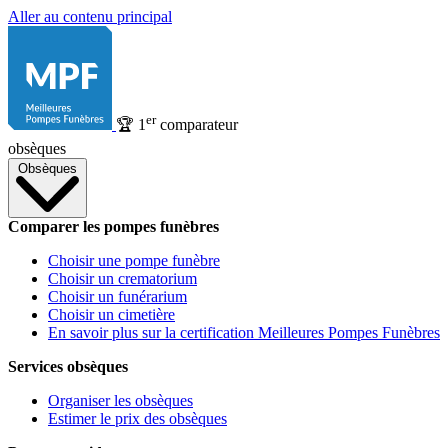
Aller au contenu principal
er
🏆
1
comparateur
obsèques
Obsèques
Comparer les pompes funèbres
Choisir une pompe funèbre
Choisir un crematorium
Choisir un funérarium
Choisir un cimetière
En savoir plus sur la certification Meilleures Pompes Funèbres
Services obsèques
Organiser les obsèques
Estimer le prix des obsèques