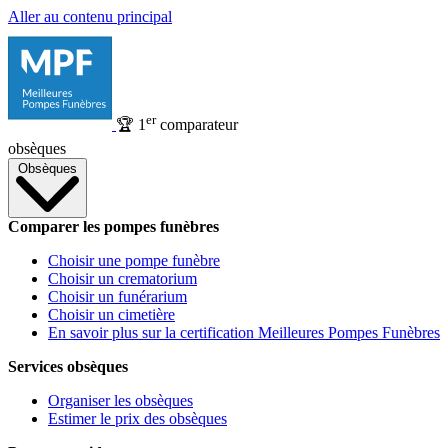
Aller au contenu principal
er
🏆
1
comparateur
obsèques
Obsèques
Comparer les pompes funèbres
Choisir une pompe funèbre
Choisir un crematorium
Choisir un funérarium
Choisir un cimetière
En savoir plus sur la certification Meilleures Pompes Funèbres
Services obsèques
Organiser les obsèques
Estimer le prix des obsèques