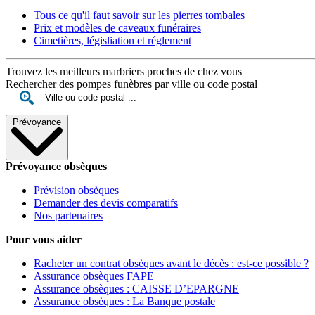
Tous ce qu'il faut savoir sur les pierres tombales
Prix et modèles de caveaux funéraires
Cimetières, législiation et réglement
Trouvez les meilleurs marbriers proches de chez vous
Rechercher des pompes funèbres par ville ou code postal
Prévoyance
Prévoyance obsèques
Prévision obsèques
Demander des devis comparatifs
Nos partenaires
Pour vous aider
Racheter un contrat obsèques avant le décès : est-ce possible ?
Assurance obsèques FAPE
Assurance obsèques : CAISSE D’EPARGNE
Assurance obsèques : La Banque postale