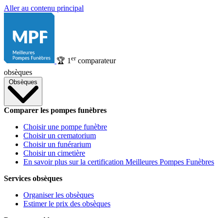
Aller au contenu principal
er
🏆
1
comparateur
obsèques
Obsèques
Comparer les pompes funèbres
Choisir une pompe funèbre
Choisir un crematorium
Choisir un funérarium
Choisir un cimetière
En savoir plus sur la certification Meilleures Pompes Funèbres
Services obsèques
Organiser les obsèques
Estimer le prix des obsèques