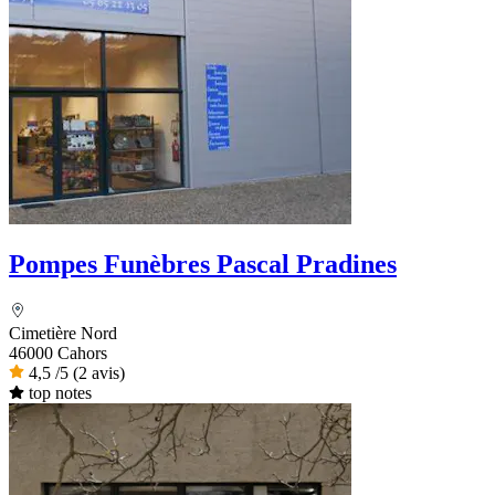
Pompes Funèbres Pascal Pradines
Cimetière Nord
46000 Cahors
4,5
/5
(2 avis)
top notes