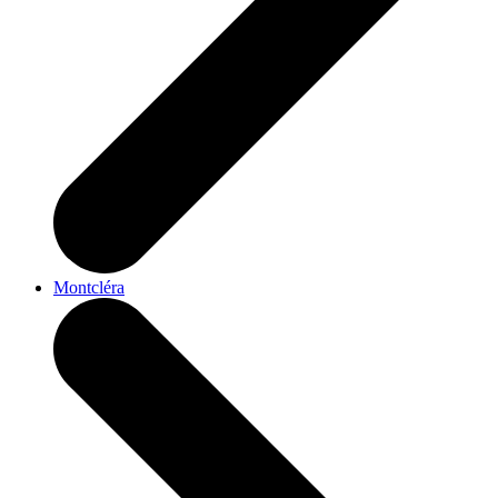
Montcléra