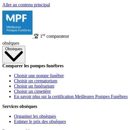
Aller au contenu principal
er
🏆
1
comparateur
obsèques
Obsèques
Comparer les pompes funèbres
Choisir une pompe funèbre
Choisir un crematorium
Choisir un funérarium
Choisir un cimetière
En savoir plus sur la certification Meilleures Pompes Funèbres
Services obsèques
Organiser les obsèques
Estimer le prix des obsèques