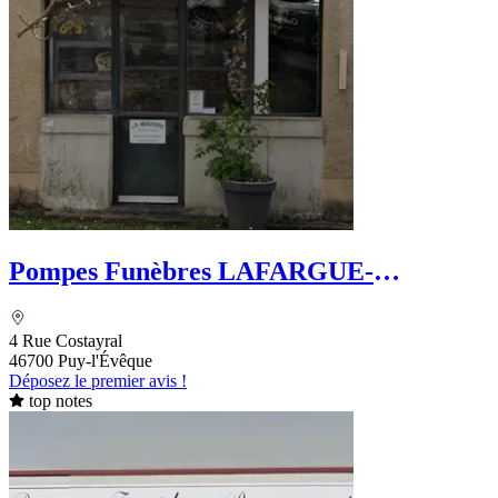
Pompes Funèbres LAFARGUE-
DEFFREIX
4 Rue Costayral
46700 Puy-l'Évêque
Déposez le premier avis !
top notes