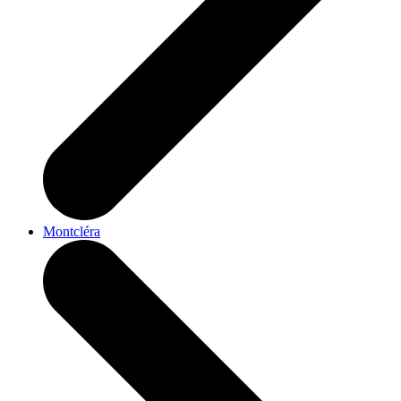
Montcléra