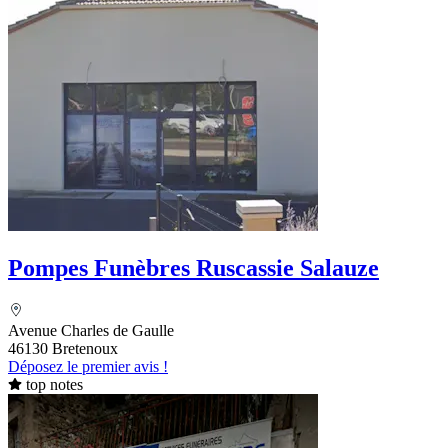
Pompes Funèbres Ruscassie Salauze
Avenue Charles de Gaulle
46130 Bretenoux
Déposez le premier avis !
top notes