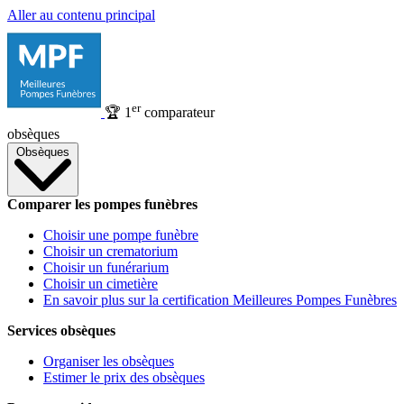
Aller au contenu principal
er
🏆
1
comparateur
obsèques
Obsèques
Comparer les pompes funèbres
Choisir une pompe funèbre
Choisir un crematorium
Choisir un funérarium
Choisir un cimetière
En savoir plus sur la certification Meilleures Pompes Funèbres
Services obsèques
Organiser les obsèques
Estimer le prix des obsèques