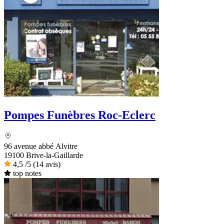
Pompes Funèbres Roc-Eclerc
96 avenue abbé Alvitre
19100 Brive-la-Gaillarde
4,5
/5
(14 avis)
top notes