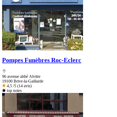
Pompes Funèbres Roc-Eclerc
96 avenue abbé Alvitre
19100 Brive-la-Gaillarde
4,5
/5
(14 avis)
top notes