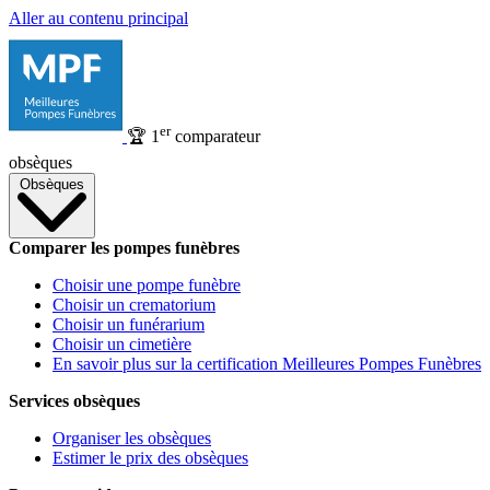
Aller au contenu principal
er
🏆
1
comparateur
obsèques
Obsèques
Comparer les pompes funèbres
Choisir une pompe funèbre
Choisir un crematorium
Choisir un funérarium
Choisir un cimetière
En savoir plus sur la certification Meilleures Pompes Funèbres
Services obsèques
Organiser les obsèques
Estimer le prix des obsèques