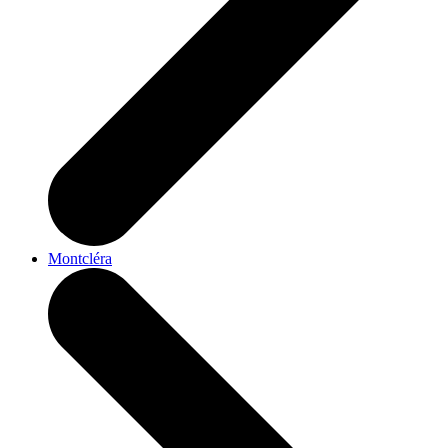
Montcléra