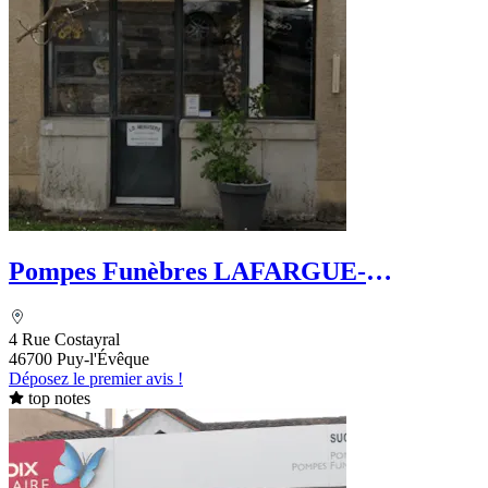
Pompes Funèbres LAFARGUE-
DEFFREIX
4 Rue Costayral
46700 Puy-l'Évêque
Déposez le premier avis !
top notes