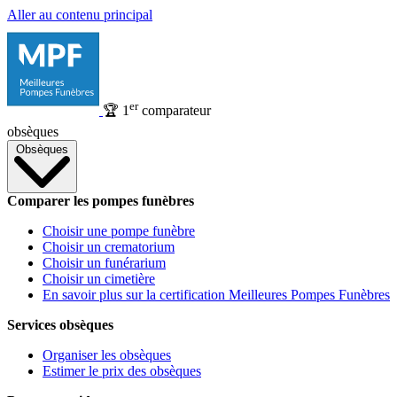
Aller au contenu principal
er
🏆
1
comparateur
obsèques
Obsèques
Comparer les pompes funèbres
Choisir une pompe funèbre
Choisir un crematorium
Choisir un funérarium
Choisir un cimetière
En savoir plus sur la certification Meilleures Pompes Funèbres
Services obsèques
Organiser les obsèques
Estimer le prix des obsèques