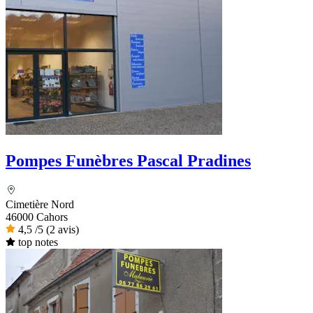
Pompes Funèbres Pascal Pradines
Cimetière Nord
46000 Cahors
4,5
/5
(2 avis)
top notes