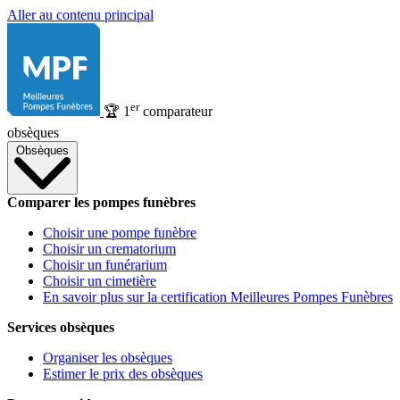
Aller au contenu principal
er
🏆
1
comparateur
obsèques
Obsèques
Comparer les pompes funèbres
Choisir une pompe funèbre
Choisir un crematorium
Choisir un funérarium
Choisir un cimetière
En savoir plus sur la certification Meilleures Pompes Funèbres
Services obsèques
Organiser les obsèques
Estimer le prix des obsèques