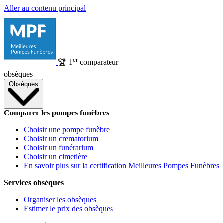
Aller au contenu principal
er
🏆
1
comparateur
obsèques
Obsèques
Comparer les pompes funèbres
Choisir une pompe funèbre
Choisir un crematorium
Choisir un funérarium
Choisir un cimetière
En savoir plus sur la certification Meilleures Pompes Funèbres
Services obsèques
Organiser les obsèques
Estimer le prix des obsèques