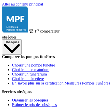
Aller au contenu principal
er
🏆
1
comparateur
obsèques
Obsèques
Comparer les pompes funèbres
Choisir une pompe funèbre
Choisir un crematorium
Choisir un funérarium
Choisir un cimetière
En savoir plus sur la certification Meilleures Pompes Funèbres
Services obsèques
Organiser les obsèques
Estimer le prix des obsèques