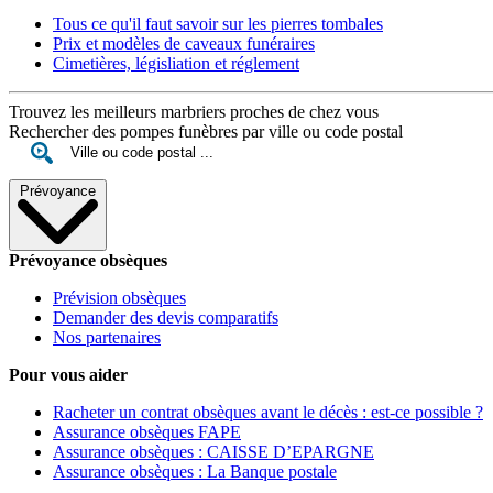
Tous ce qu'il faut savoir sur les pierres tombales
Prix et modèles de caveaux funéraires
Cimetières, législiation et réglement
Trouvez les meilleurs marbriers proches de chez vous
Rechercher des pompes funèbres par ville ou code postal
Prévoyance
Prévoyance obsèques
Prévision obsèques
Demander des devis comparatifs
Nos partenaires
Pour vous aider
Racheter un contrat obsèques avant le décès : est-ce possible ?
Assurance obsèques FAPE
Assurance obsèques : CAISSE D’EPARGNE
Assurance obsèques : La Banque postale