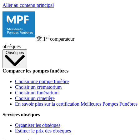
Aller au contenu principal
er
🏆
1
comparateur
obsèques
Obsèques
Comparer les pompes funèbres
Choisir une pompe funèbre
Choisir un crematorium
Choisir un funérarium
Choisir un cimetière
En savoir plus sur la certification Meilleures Pompes Funèbres
Services obsèques
Organiser les obsèques
Estimer le prix des obsèques