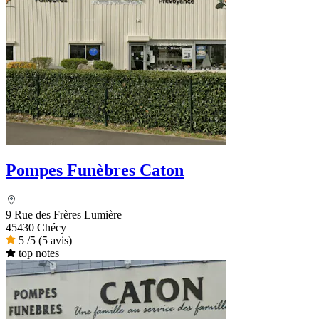
Pompes Funèbres Caton
9 Rue des Frères Lumière
45430 Chécy
5
/5
(5 avis)
top notes