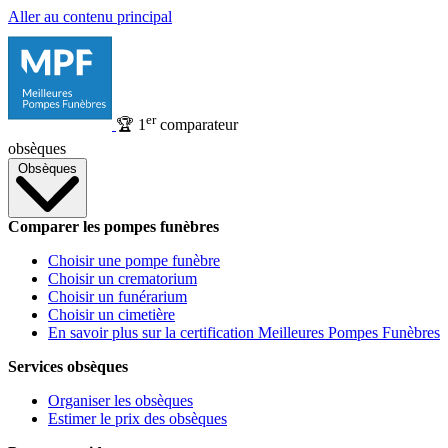
Aller au contenu principal
er
🏆
1
comparateur
obsèques
Obsèques
Comparer les pompes funèbres
Choisir une pompe funèbre
Choisir un crematorium
Choisir un funérarium
Choisir un cimetière
En savoir plus sur la certification Meilleures Pompes Funèbres
Services obsèques
Organiser les obsèques
Estimer le prix des obsèques