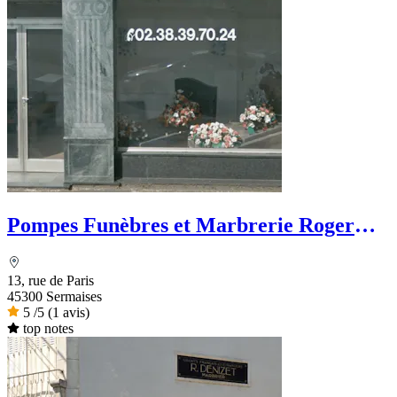
Pompes Funèbres et Marbrerie Roger
Marin
13, rue de Paris
45300 Sermaises
5
/5
(1 avis)
top notes