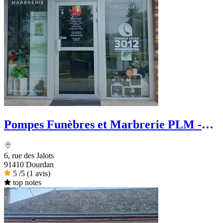
Pompes Funèbres et Marbrerie PLM -
PFG
6, rue des Jalots
91410 Dourdan
5
/5
(1 avis)
top notes