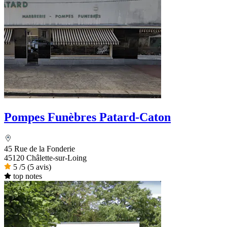
Pompes Funèbres Patard-Caton
45 Rue de la Fonderie
45120 Châlette-sur-Loing
5
/5
(5 avis)
top notes