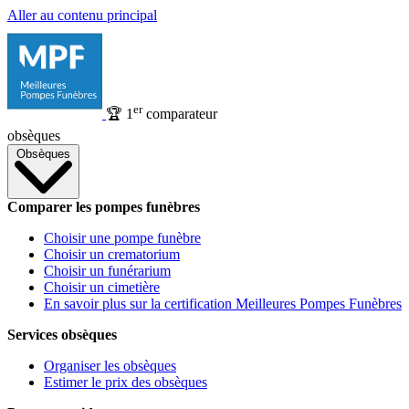
Aller au contenu principal
er
🏆
1
comparateur
obsèques
Obsèques
Comparer les pompes funèbres
Choisir une pompe funèbre
Choisir un crematorium
Choisir un funérarium
Choisir un cimetière
En savoir plus sur la certification Meilleures Pompes Funèbres
Services obsèques
Organiser les obsèques
Estimer le prix des obsèques