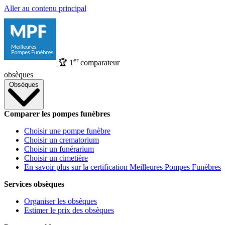
Aller au contenu principal
er
🏆
1
comparateur
obsèques
Obsèques
Comparer les pompes funèbres
Choisir une pompe funèbre
Choisir un crematorium
Choisir un funérarium
Choisir un cimetière
En savoir plus sur la certification Meilleures Pompes Funèbres
Services obsèques
Organiser les obsèques
Estimer le prix des obsèques