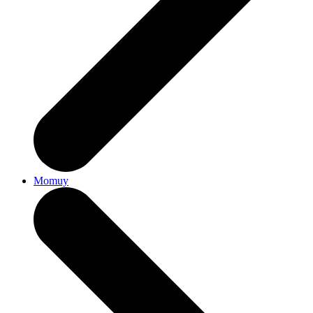
Momuy