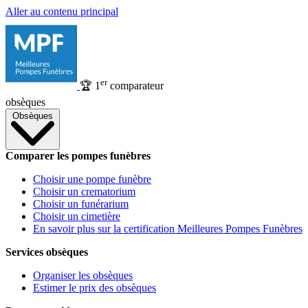
Aller au contenu principal
er
🏆
1
comparateur
obsèques
Obsèques
Comparer les pompes funèbres
Choisir une pompe funèbre
Choisir un crematorium
Choisir un funérarium
Choisir un cimetière
En savoir plus sur la certification Meilleures Pompes Funèbres
Services obsèques
Organiser les obsèques
Estimer le prix des obsèques