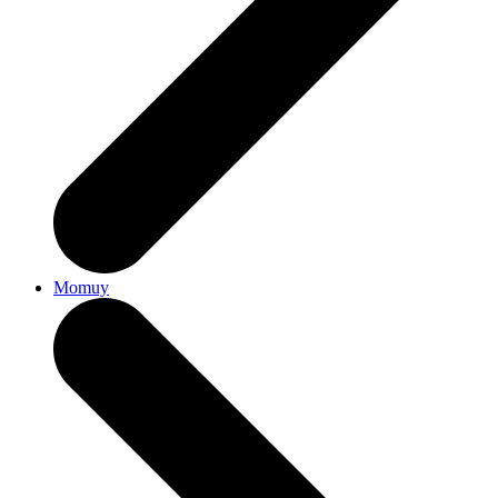
Momuy