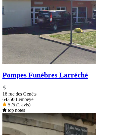
Pompes Funèbres Larréché
16 rue des Genêts
64350 Lembeye
5
/5
(1 avis)
top notes