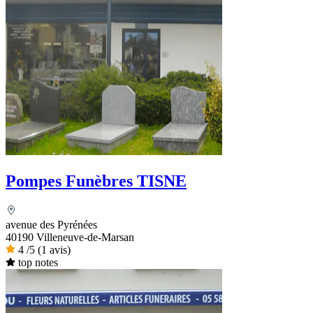
Pompes Funèbres TISNE
avenue des Pyrénées
40190 Villeneuve-de-Marsan
4
/5
(1 avis)
top notes