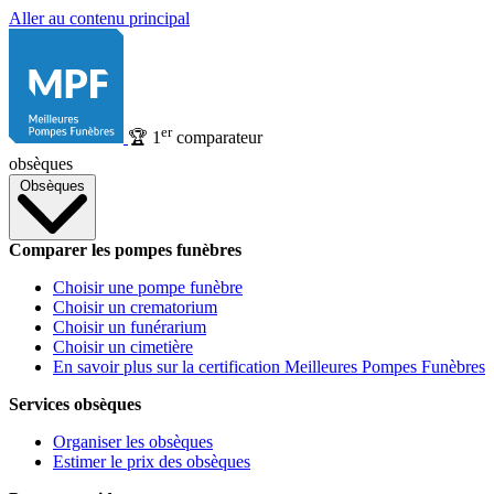
Aller au contenu principal
er
🏆
1
comparateur
obsèques
Obsèques
Comparer les pompes funèbres
Choisir une pompe funèbre
Choisir un crematorium
Choisir un funérarium
Choisir un cimetière
En savoir plus sur la certification Meilleures Pompes Funèbres
Services obsèques
Organiser les obsèques
Estimer le prix des obsèques