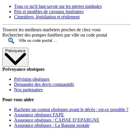
Tous ce qu'il faut savoir sur les pierres tombales
Prix et modèles de caveaux funéraires
Cimetières, législiation et réglement
Trouvez les meilleurs marbriers proches de chez vous
Rechercher des pompes funèbres par ville ou code postal
Prévoyance
Prévoyance obsèques
Prévision obsèques
Demander des devis comparatifs
Nos partenaires
Pour vous aider
Racheter un contrat obsèques avant le décès : est-ce possible ?
Assurance obsèques FAPE
Assurance obsèques : CAISSE D’EPARGNE
Assurance obsèques : La Banque postale