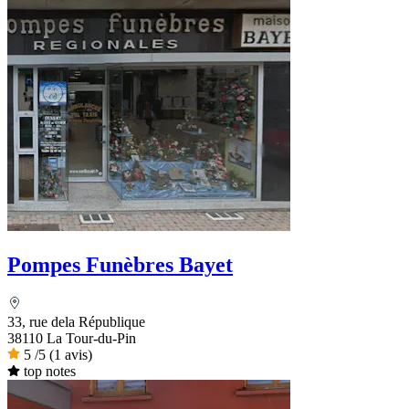
Pompes Funèbres Bayet
33, rue dela République
38110 La Tour-du-Pin
5
/5
(1 avis)
top notes