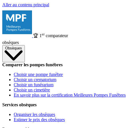
Aller au contenu principal
er
🏆
1
comparateur
obsèques
Obsèques
Comparer les pompes funèbres
Choisir une pompe funèbre
Choisir un crematorium
Choisir un funérarium
Choisir un cimetière
En savoir plus sur la certification Meilleures Pompes Funèbres
Services obsèques
Organiser les obsèques
Estimer le prix des obsèques