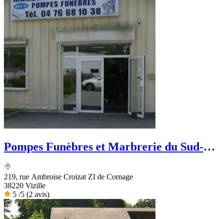
Pompes Funèbres et Marbrerie du Sud-
Est
219, rue Ambroise Croizat ZI de Cornage
38220 Vizille
5
/5
(2 avis)