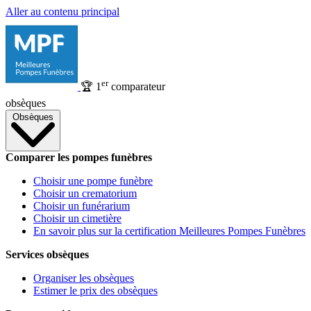
Aller au contenu principal
er
🏆
1
comparateur
obsèques
Obsèques
Comparer les pompes funèbres
Choisir une pompe funèbre
Choisir un crematorium
Choisir un funérarium
Choisir un cimetière
En savoir plus sur la certification Meilleures Pompes Funèbres
Services obsèques
Organiser les obsèques
Estimer le prix des obsèques