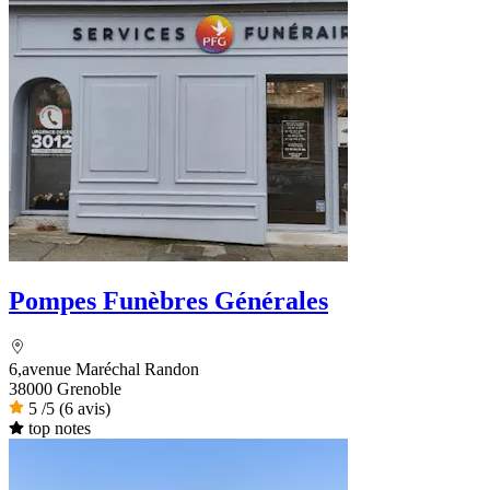
Pompes Funèbres Générales
6,avenue Maréchal Randon
38000 Grenoble
5
/5
(6 avis)
top notes