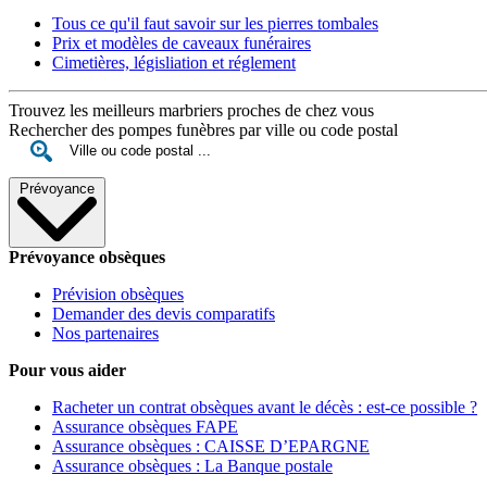
Tous ce qu'il faut savoir sur les pierres tombales
Prix et modèles de caveaux funéraires
Cimetières, législiation et réglement
Trouvez les meilleurs marbriers proches de chez vous
Rechercher des pompes funèbres par ville ou code postal
Prévoyance
Prévoyance obsèques
Prévision obsèques
Demander des devis comparatifs
Nos partenaires
Pour vous aider
Racheter un contrat obsèques avant le décès : est-ce possible ?
Assurance obsèques FAPE
Assurance obsèques : CAISSE D’EPARGNE
Assurance obsèques : La Banque postale