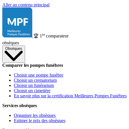
Aller au contenu principal
er
🏆
1
comparateur
obsèques
Obsèques
Comparer les pompes funèbres
Choisir une pompe funèbre
Choisir un crematorium
Choisir un funérarium
Choisir un cimetière
En savoir plus sur la certification Meilleures Pompes Funèbres
Services obsèques
Organiser les obsèques
Estimer le prix des obsèques