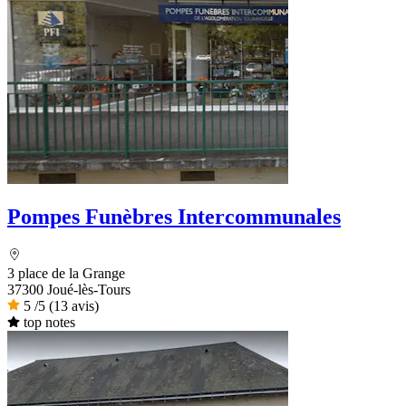
Pompes Funèbres Intercommunales
3 place de la Grange
37300 Joué-lès-Tours
5
/5
(13 avis)
top notes