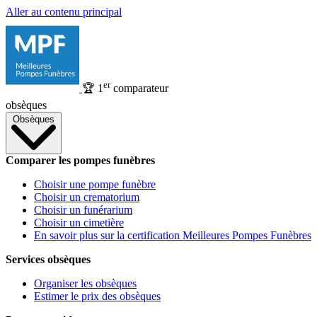
Aller au contenu principal
er
🏆
1
comparateur
obsèques
Obsèques
Comparer les pompes funèbres
Choisir une pompe funèbre
Choisir un crematorium
Choisir un funérarium
Choisir un cimetière
En savoir plus sur la certification Meilleures Pompes Funèbres
Services obsèques
Organiser les obsèques
Estimer le prix des obsèques