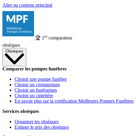
Aller au contenu principal
er
🏆
1
comparateur
obsèques
Obsèques
Comparer les pompes funèbres
Choisir une pompe funèbre
Choisir un crematorium
Choisir un funérarium
Choisir un cimetière
En savoir plus sur la certification Meilleures Pompes Funèbres
Services obsèques
Organiser les obsèques
Estimer le prix des obsèques