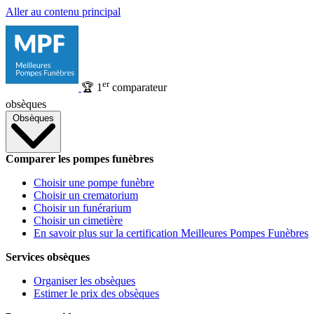
Aller au contenu principal
er
🏆
1
comparateur
obsèques
Obsèques
Comparer les pompes funèbres
Choisir une pompe funèbre
Choisir un crematorium
Choisir un funérarium
Choisir un cimetière
En savoir plus sur la certification Meilleures Pompes Funèbres
Services obsèques
Organiser les obsèques
Estimer le prix des obsèques