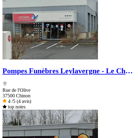
Pompes Funèbres Leylavergne - Le Choix
Funéraire
Rue de l'Olive
37500 Chinon
4
/5
(4 avis)
top notes