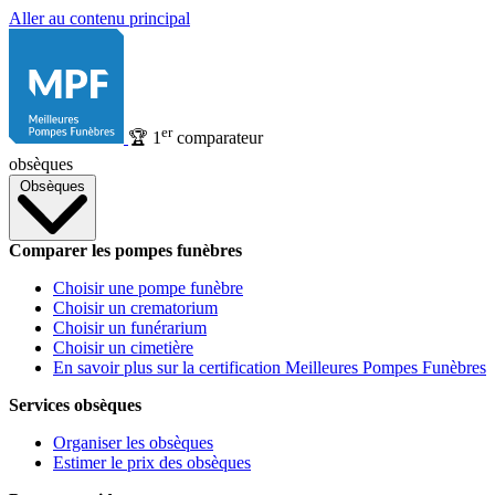
Aller au contenu principal
er
🏆
1
comparateur
obsèques
Obsèques
Comparer les pompes funèbres
Choisir une pompe funèbre
Choisir un crematorium
Choisir un funérarium
Choisir un cimetière
En savoir plus sur la certification Meilleures Pompes Funèbres
Services obsèques
Organiser les obsèques
Estimer le prix des obsèques