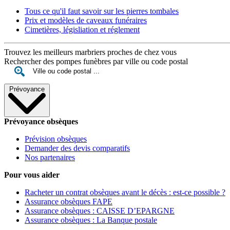
Tous ce qu'il faut savoir sur les pierres tombales
Prix et modèles de caveaux funéraires
Cimetières, législiation et réglement
Trouvez les meilleurs marbriers proches de chez vous
Rechercher des pompes funèbres par ville ou code postal
Prévoyance
Prévoyance obsèques
Prévision obsèques
Demander des devis comparatifs
Nos partenaires
Pour vous aider
Racheter un contrat obsèques avant le décès : est-ce possible ?
Assurance obsèques FAPE
Assurance obsèques : CAISSE D’EPARGNE
Assurance obsèques : La Banque postale