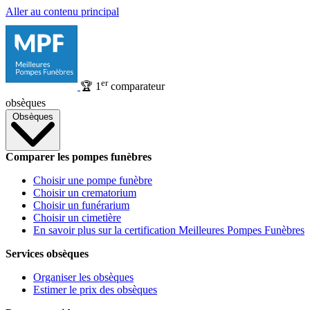
Aller au contenu principal
er
🏆
1
comparateur
obsèques
Obsèques
Comparer les pompes funèbres
Choisir une pompe funèbre
Choisir un crematorium
Choisir un funérarium
Choisir un cimetière
En savoir plus sur la certification Meilleures Pompes Funèbres
Services obsèques
Organiser les obsèques
Estimer le prix des obsèques