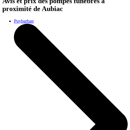
Avis et prix des
pompes funèbres
à
proximité de Aubiac
Puybarban