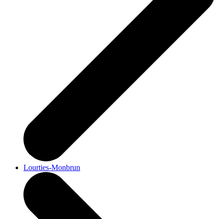
Lourties-Monbrun