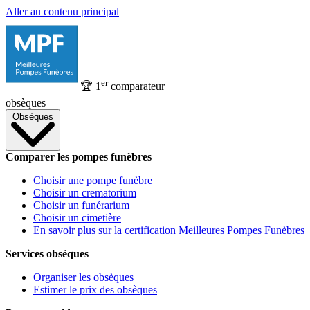
Aller au contenu principal
er
🏆
1
comparateur
obsèques
Obsèques
Comparer les pompes funèbres
Choisir une pompe funèbre
Choisir un crematorium
Choisir un funérarium
Choisir un cimetière
En savoir plus sur la certification Meilleures Pompes Funèbres
Services obsèques
Organiser les obsèques
Estimer le prix des obsèques