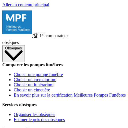
Aller au contenu principal
er
🏆
1
comparateur
obsèques
Obsèques
Comparer les pompes funèbres
Choisir une pompe funèbre
Choisir un crematorium
Choisir un funérarium
Choisir un cimetière
En savoir plus sur la certification Meilleures Pompes Funèbres
Services obsèques
Organiser les obsèques
Estimer le prix des obsèques