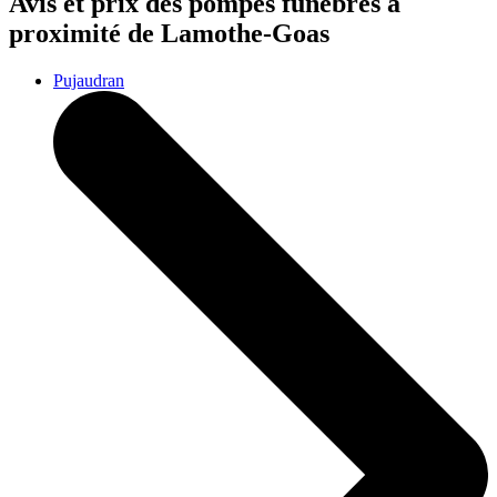
Avis et prix des
pompes funèbres
à
proximité de Lamothe-Goas
Pujaudran