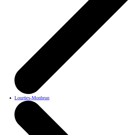
Lourties-Monbrun