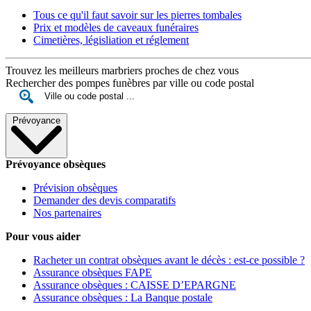
Tous ce qu'il faut savoir sur les pierres tombales
Prix et modèles de caveaux funéraires
Cimetières, législiation et réglement
Trouvez les meilleurs marbriers proches de chez vous
Rechercher des pompes funèbres par ville ou code postal
Prévoyance
Prévoyance obsèques
Prévision obsèques
Demander des devis comparatifs
Nos partenaires
Pour vous aider
Racheter un contrat obsèques avant le décès : est-ce possible ?
Assurance obsèques FAPE
Assurance obsèques : CAISSE D’EPARGNE
Assurance obsèques : La Banque postale