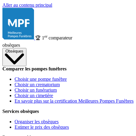
Aller au contenu principal
er
🏆
1
comparateur
obsèques
Obsèques
Comparer les pompes funèbres
Choisir une pompe funèbre
Choisir un crematorium
Choisir un funérarium
Choisir un cimetière
En savoir plus sur la certification Meilleures Pompes Funèbres
Services obsèques
Organiser les obsèques
Estimer le prix des obsèques