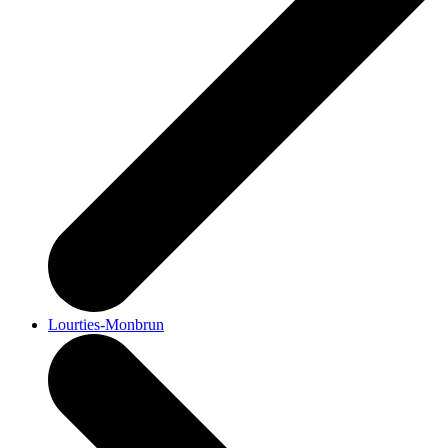
Lourties-Monbrun