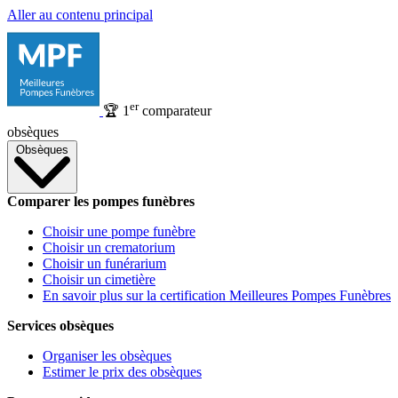
Aller au contenu principal
er
🏆
1
comparateur
obsèques
Obsèques
Comparer les pompes funèbres
Choisir une pompe funèbre
Choisir un crematorium
Choisir un funérarium
Choisir un cimetière
En savoir plus sur la certification Meilleures Pompes Funèbres
Services obsèques
Organiser les obsèques
Estimer le prix des obsèques