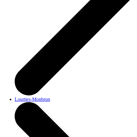
Lourties-Monbrun