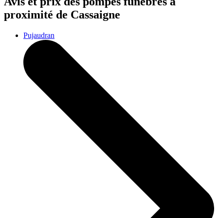
Avis et prix des
pompes funèbres
à
proximité de Cassaigne
Pujaudran