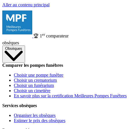
Aller au contenu principal
er
🏆
1
comparateur
obsèques
Obsèques
Comparer les pompes funèbres
Choisir une pompe funèbre
Choisir un crematorium
Choisir un funérarium
Choisir un cimetière
En savoir plus sur la certification Meilleures Pompes Funèbres
Services obsèques
Organiser les obsèques
Estimer le prix des obsèques