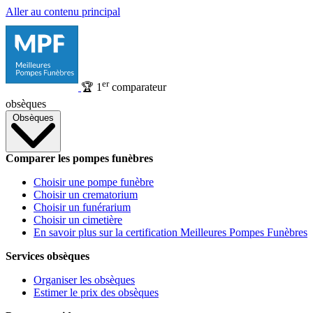
Aller au contenu principal
er
🏆
1
comparateur
obsèques
Obsèques
Comparer les pompes funèbres
Choisir une pompe funèbre
Choisir un crematorium
Choisir un funérarium
Choisir un cimetière
En savoir plus sur la certification Meilleures Pompes Funèbres
Services obsèques
Organiser les obsèques
Estimer le prix des obsèques