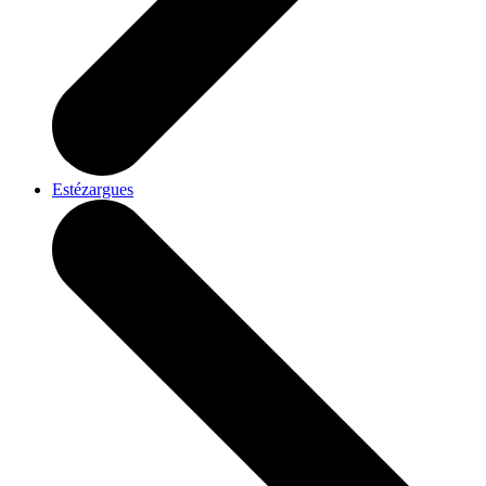
Estézargues