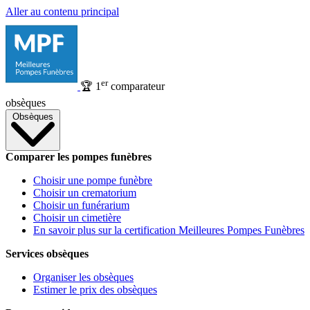
Aller au contenu principal
er
🏆
1
comparateur
obsèques
Obsèques
Comparer les pompes funèbres
Choisir une pompe funèbre
Choisir un crematorium
Choisir un funérarium
Choisir un cimetière
En savoir plus sur la certification Meilleures Pompes Funèbres
Services obsèques
Organiser les obsèques
Estimer le prix des obsèques