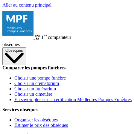
Aller au contenu principal
er
🏆
1
comparateur
obsèques
Obsèques
Comparer les pompes funèbres
Choisir une pompe funèbre
Choisir un crematorium
Choisir un funérarium
Choisir un cimetière
En savoir plus sur la certification Meilleures Pompes Funèbres
Services obsèques
Organiser les obsèques
Estimer le prix des obsèques