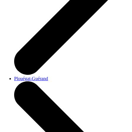
Plouégat-Guérand