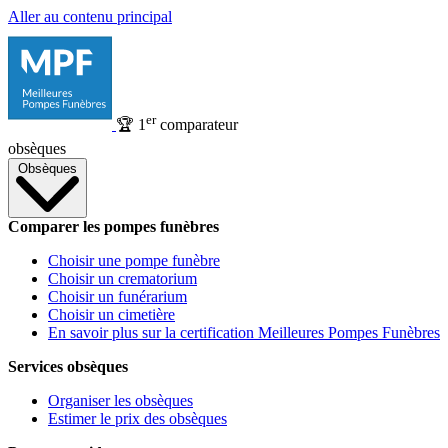
Aller au contenu principal
er
🏆
1
comparateur
obsèques
Obsèques
Comparer les pompes funèbres
Choisir une pompe funèbre
Choisir un crematorium
Choisir un funérarium
Choisir un cimetière
En savoir plus sur la certification Meilleures Pompes Funèbres
Services obsèques
Organiser les obsèques
Estimer le prix des obsèques