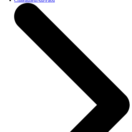
Châteauneuf-du-Faou