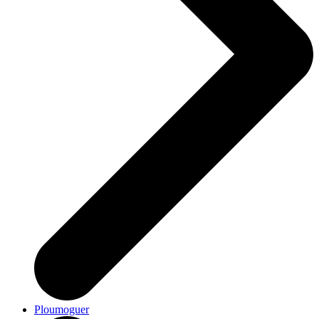
Ploumoguer