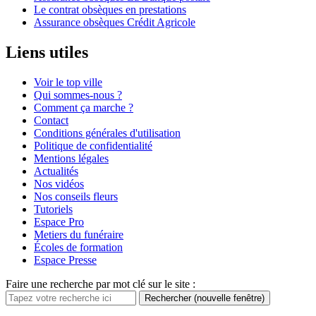
Le contrat obsèques en prestations
Assurance obsèques Crédit Agricole
Liens utiles
Voir le top ville
Qui sommes-nous ?
Comment ça marche ?
Contact
Conditions générales d'utilisation
Politique de confidentialité
Mentions légales
Actualités
Nos vidéos
Nos conseils fleurs
Tutoriels
Espace Pro
Metiers du funéraire
Écoles de formation
Espace Presse
Faire une recherche par mot clé sur le site :
Rechercher
(nouvelle fenêtre)