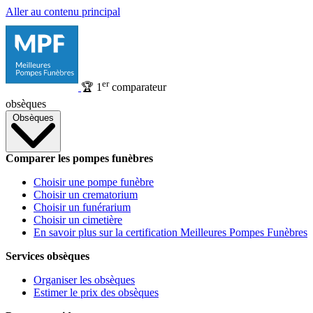
Aller au contenu principal
er
🏆
1
comparateur
obsèques
Obsèques
Comparer les pompes funèbres
Choisir une pompe funèbre
Choisir un crematorium
Choisir un funérarium
Choisir un cimetière
En savoir plus sur la certification Meilleures Pompes Funèbres
Services obsèques
Organiser les obsèques
Estimer le prix des obsèques