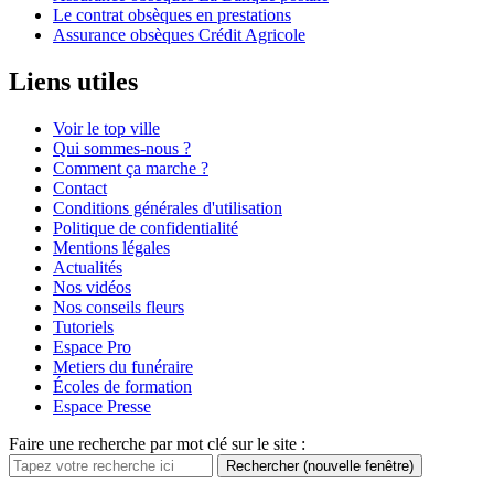
Le contrat obsèques en prestations
Assurance obsèques Crédit Agricole
Liens utiles
Voir le top ville
Qui sommes-nous ?
Comment ça marche ?
Contact
Conditions générales d'utilisation
Politique de confidentialité
Mentions légales
Actualités
Nos vidéos
Nos conseils fleurs
Tutoriels
Espace Pro
Metiers du funéraire
Écoles de formation
Espace Presse
Faire une recherche par mot clé sur le site :
Rechercher
(nouvelle fenêtre)