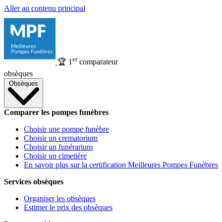
Aller au contenu principal
er
🏆
1
comparateur
obsèques
Obsèques
Comparer les pompes funèbres
Choisir une pompe funèbre
Choisir un crematorium
Choisir un funérarium
Choisir un cimetière
En savoir plus sur la certification Meilleures Pompes Funèbres
Services obsèques
Organiser les obsèques
Estimer le prix des obsèques