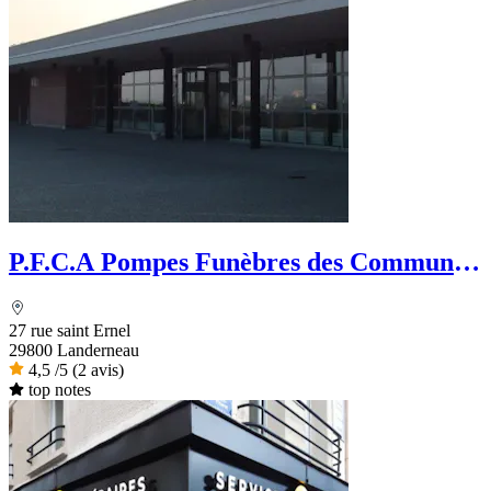
P.F.C.A Pompes Funèbres des Communes
Associées
27 rue saint Ernel
29800 Landerneau
4,5
/5
(2 avis)
top notes