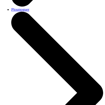
Ploumoguer