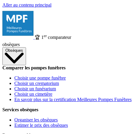
Aller au contenu principal
er
🏆
1
comparateur
obsèques
Obsèques
Comparer les pompes funèbres
Choisir une pompe funèbre
Choisir un crematorium
Choisir un funérarium
Choisir un cimetière
En savoir plus sur la certification Meilleures Pompes Funèbres
Services obsèques
Organiser les obsèques
Estimer le prix des obsèques