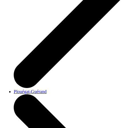
Plouégat-Guérand