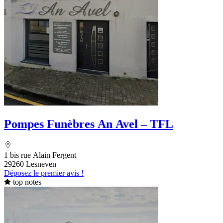
Pompes Funèbres An Avel – TFL
1 bis rue Alain Fergent
29260 Lesneven
Déposez le premier avis !
top notes