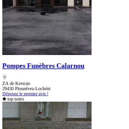
Pompes Funèbres Calarnou
ZA de Kerscao
29430 Plounévez-Lochrist
Déposez le premier avis !
top notes