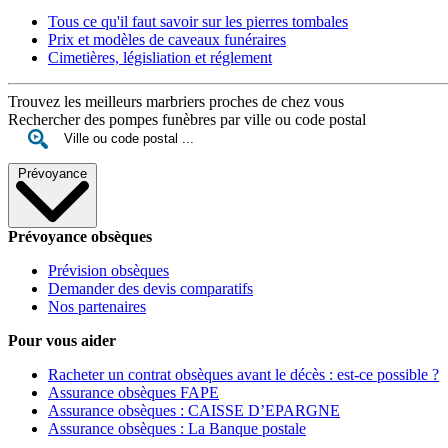
Tous ce qu'il faut savoir sur les pierres tombales
Prix et modèles de caveaux funéraires
Cimetières, législiation et réglement
Trouvez les meilleurs marbriers proches de chez vous
Rechercher des pompes funèbres par ville ou code postal
Prévoyance
Prévoyance obsèques
Prévision obsèques
Demander des devis comparatifs
Nos partenaires
Pour vous aider
Racheter un contrat obsèques avant le décès : est-ce possible ?
Assurance obsèques FAPE
Assurance obsèques : CAISSE D’EPARGNE
Assurance obsèques : La Banque postale