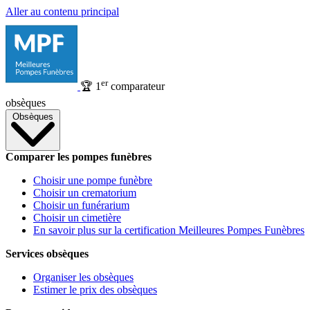
Aller au contenu principal
er
🏆
1
comparateur
obsèques
Obsèques
Comparer les pompes funèbres
Choisir une pompe funèbre
Choisir un crematorium
Choisir un funérarium
Choisir un cimetière
En savoir plus sur la certification Meilleures Pompes Funèbres
Services obsèques
Organiser les obsèques
Estimer le prix des obsèques